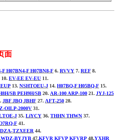
页面
-F H07BN4-F H07BN8-F
6.
RVVY
7.
REF
8.
10.
EV-EE EV-EU
11.
CEUP
13.
NSHTOEU-J
14.
H07BQ-F H05BQ-F
15.
H8H/SB PEH9H/SB
20.
AR-100 ARP-100
21.
JYJ-125
.
JBF JBQ JBHF
27.
AFT-250
28.
Z-OILP-2000V
31.
LTOE-J
35.
LiYCY
36.
THHN THWN
37.
O7RQ-F
41.
WDZA-TZXEER
44.
.
WDZ-BYJYB
47.
KFVR
KFVP
KFVRP
48.
YXHR