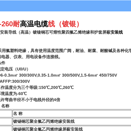
-260耐
高温电缆
线
（镀银）
260安装导线（高温）镀镍铜芯可熔性聚四氟乙烯绝缘和护套屏蔽
安装线
ttp://www.anhdl.com
用氟塑料绝缘，具有使用温度范围广阔，耐油、耐腐、耐酸碱及各种化学
供电器、仪表、用电设备作连接线。
条件
电压（U0/U）
0.3m㎡ 300/300V,0.35-1.0m㎡ 300/500V,1.5-6m㎡ 450/750V
FP:300/300V
温度分为三个等级:150℃,200℃,260℃
温度为-60℃
许弯曲半径不小于电线外径的4倍
、名称
名 称
镀锡铜芯聚全氟乙丙烯绝缘安装线
镀锡铜芯聚全氟乙丙烯绝缘屏蔽安装线