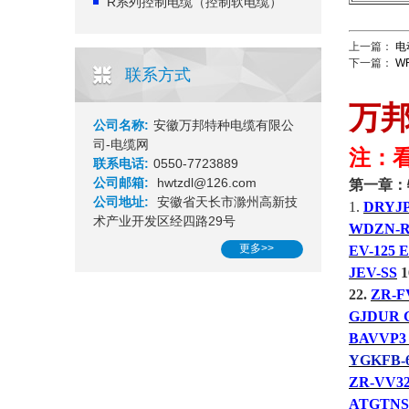
R系列控制电缆（控制软电缆）
上一篇：
电
下一篇：
W
联系方式
万
公司名称:
安徽万邦特种电缆有限公
司-电缆网
注：
联系电话:
0550-7723889
公司邮箱:
hwtzdl@126.com
第一章：
公司地址:
安徽省天长市滁州高新技
1.
DRYJP
术产业开发区经四路29号
WDZN-R
更多>>
EV-125 
JEV-SS
1
22.
ZR-F
GJDUR 
BAVVP3
YGKFB-
ZR-VV32
ATGTNS