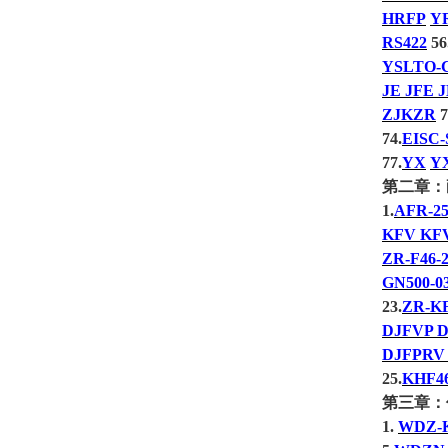
HRFP
Y
RS422
56
YSLTO-
JE JFE 
ZJKZR
7
74.
EISC-
77.
YX
Y
第二章：
1.
AFR-25
KFV KF
ZR-F46-
GN500-0
23.
ZR-K
DJFVP D
DJFPRV 
25.
KHF4
第三章：
1.
WDZ-K