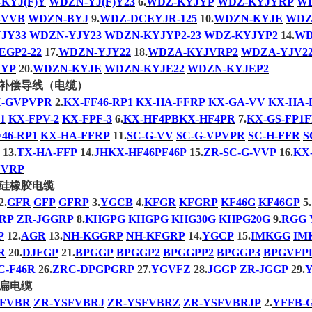
KYJ(F)Y
WDZN-YJ(F)Y23
6.
WDZ-KYJYP
WDZ-KYJYRP
WD
BVVB
WDZN-BYJ
9.
WDZ-DCEYJR-125
10.
WDZN-KYJE
WDZ
JY33
WDZN-YJY23
WDZN-KYJYP2-23
WDZ-KYJYP2
14.
WD
EGP2-22
17.
WDZN-YJY22
18.
WDZA-KYJVRP2
WDZA-YJV2
YYP
20.
WDZN-KYJE
WDZN-KYJE22
WDZN-KYJEP2
补偿导线（电缆）
X-GVPVPR
2.
KX-FF46-RP1
KX-HA-FFRP
KX-GA-VV
KX-HA-
1
KX-FPV-2
KX-FPF-3
6.
KX-HF4PB
KX-HF4PR
7.
KX-GS-FP1F
46-RP1
KX-HA-FFRP
11.
SC-G-VV
SC-G-VPVPR
SC-H-FFR
S
13.
TX-HA-FFP
14.
JHKX-HF46PF46P
15.
ZR-SC-G-VVP
16.
KX
VVRP
硅橡胶电缆
2.
GFR
GFP
GFRP
3.
YGCB
4.
KFGR
KFGRP
KF46G
KF46GP
5
RP
ZR-JGGRP
8.
KHGPG
KHGPG
KHG30G KHPG20G
9.
RGG
P
12.
AGR
13.
NH-KGGRP
NH-KFGRP
14.
YGCP
15.
IMKGG
IM
R
20.
DJFGP
21.
BPGGP
BPGGP2
BPGGPP2
BPGGP3
BPGVFP
C-F46R
26.
ZRC-DPGPGRP
27.
YGVFZ
28.
JGGP
ZR-JGGP
29.
扁电缆
SFVBR
ZR-YSFVBRJ
ZR-YSFVBRZ
ZR-YSFVBRJP
2.
YFFB-