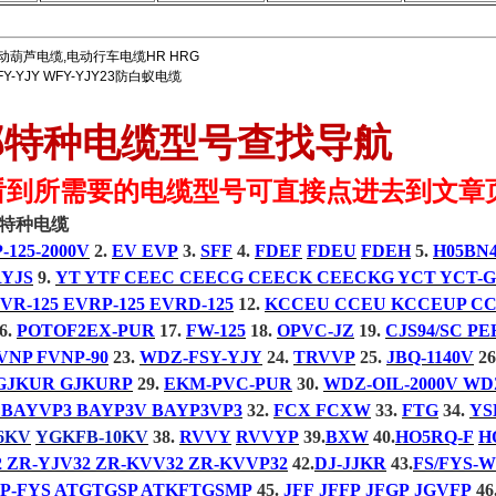
动葫芦电缆,电动行车电缆HR HRG
FY-YJY WFY-YJY23防白蚁电缆
邦特种电缆型号查找导航
看到所需要的电缆型号可直接点进去到文章
特种电缆
-125-2000V
2.
EV EVP
3.
SFF
4.
FDEF
FDEU
FDEH
5.
H05BN4
YJS
9.
YT YTF CEEC CEECG CEECK CEECKG YCT YCT-G
EVR-125 EVRP-125 EVRD-125
12.
KCCEU CCEU KCCEUP C
6.
POTOF2EX-PUR
17.
FW-125
18.
OPVC-JZ
19.
CJS94/SC PE
VNP FVNP-90
23.
WDZ-FSY-YJY
24.
TRVVP
25.
JBQ-1140V
26
GJKUR GJKURP
29.
EKM-PVC-PUR
30.
WDZ-OIL-2000V WD
 BAYVP3 BAYP3V BAYP3VP3
32.
FCX FCXW
33.
FTG
34.
YS
6KV
YGKFB-10KV
38.
RVVY
RVVYP
39.
BXW
40.
HO5RQ-F
H
 ZR-YJV32 ZR-KVV32 ZR-KVVP32
42.
DJ-JJKR
43.
FS/FYS-
P-FYS ATGTGSP ATKFTGSMP
45.
JFF
JFFP
JFGP
JGVFP
46