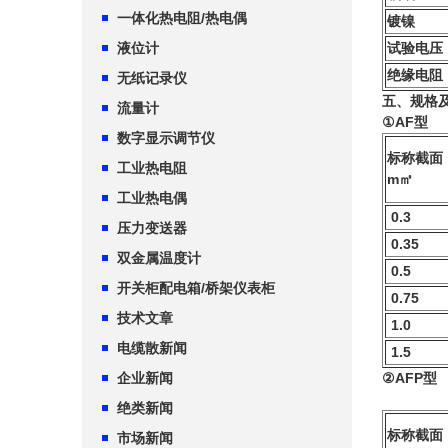
一体化热电阻/热电偶
镀镍
液位计
试验电压
绝缘电阻
无纸记录仪
五、规格
流量计
①AF型
数字显示调节仪
标称截面
工业热电阻
m㎡
工业热电偶
0.3
压力变送器
0.35
双金属温度计
0.5
开关柜配电箱/桥架仪表柜
0.75
技术文章
1.0
电缆散新闻
1.5
企业新闻
②AFP型
绝类新闻
标称截面
市场新闻