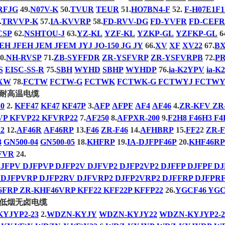
RFJG
49.
N07V-K
50.
TVUR
TEUR
51.
HO7BN4-F
52.
F-H07E1F
.
TRVVP-K
57.
IA-KVVRP
58.
FD-RVV-DG
FD-YVFR
FD-CEFR
CSP
62.
NSHTOU-J
63.
YZ-KL
YZF-KL
YZKP-GL
YZFKP-GL
6
JEH JFEH JEM JFEM JYJ JO-150 JG JY
66.
XV
XF
XV22
67.
B
0.
NH-RVSP
71.
ZB-SYFFDR
ZR-YSFVRP
ZR-YSFVRPB
72.
P
S
EISC-SS-R
75.
SBH
WYHD
SBHP
WYHDP
76.
ia-K2YPV
ia-K
XW
78.
FCTW
FCTW-G
FCTWK
FCTWK-G FCTWYJ FCTWY
耐高温电缆
0
2.
KFF47
KF47
KF47P
3.
AFP
AFPF
AF4
AF46
4.
ZR-KFV ZR
VP KFVP22 KFVRP22
7.
AF250
8.
AFPXR-200
9.
F2H8 F46H3 F4
22
12.
AF46R
AF46RP
13.
F46
ZR-F46
14.
AFHBRP
15.
FF2
2
ZR-
3
GN500-04
GN500-05
18.
KHFRP
19.
IA-DJFPF46P
20.
KHF46RP
FVR
24.
JFPV DJFPVP DJFP2V DJFVP2 DJFP2VP2 DJFFP DJFPF DJ
DJFPVRP DJFP2RV DJFVRP2 DJFP2VRP2 DJFFRP DJFPRF
6FRP ZR-KHF46VRP KFF22 KFF22P KFFP22
26.
YGCF46 YG
低烟无卤电缆
YJYP2-23
2.
WDZN-KYJY
WDZN-KYJY22
WDZN-KYJYP2-2