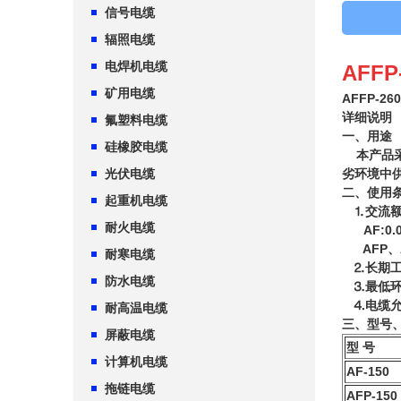
信号电缆
辐照电缆
电焊机电缆
AFFP
矿用电缆
AFFP-
详细说明
h
氟塑料电缆
一、用途
硅橡胶电缆
本产品采
光伏电缆
劣环境中
二、使用
起重机电缆
⒈交流额定
耐火电缆
AF:0.06-
AFP、AF
耐寒电缆
⒉长期工作
防水电缆
⒊最低环境
⒋电缆允
耐高温电缆
三、型号
屏蔽电缆
型 号
计算机电缆
AF-150
拖链电缆
AFP-150