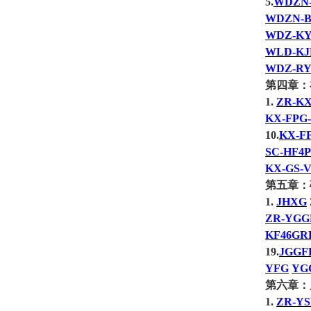
5.
WDZN-
WDZN-
WDZ-KY
WLD-KJ
WDZ-R
第四章：
1.
ZR-K
KX-FPG-
10.
KX-FF
SC-HF4P
KX-GS-
第五章：
1.
JHXG
ZR-YGG
KF46GR
19.
JGGF
YFG
YG
第六章：
1.
ZR-Y