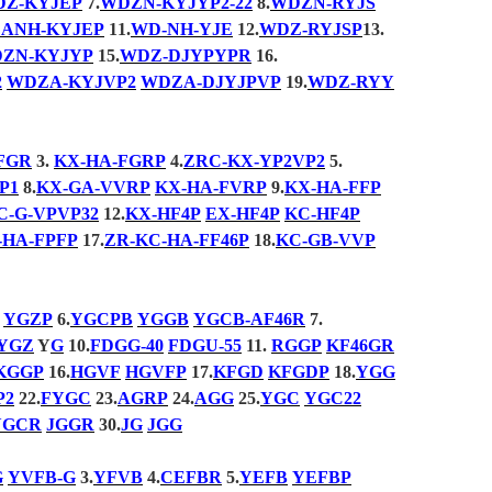
Z-KYJEP
7.
WDZN-KYJYP2-22
8.
WDZN-RYJS
ANH-KYJEP
11.
WD-NH-YJE
12.
WDZ-RYJSP
13.
ZN-KYJYP
15.
WDZ-DJYPYPR
16.
2
WDZA-KYJVP2
WDZA-DJYJPVP
19.
WDZ-RYY
FGR
3.
KX-HA-FGRP
4.
ZRC-KX-YP2VP2
5.
P1
8.
KX-GA-VVRP
KX-HA-FVRP
9.
KX-HA-FFP
C-G-VPVP32
12.
KX-HF4P
EX-HF4P
KC-HF4P
-HA-FPFP
17.
ZR-KC-HA-FF46P
18.
KC-GB-VVP
.
YGZP
6.
YGCPB
YGGB
YGCB-AF46R
7.
YGZ
Y
G
10.
FDGG-40
FDGU-55
11.
RGGP
KF46GR
KGGP
16.
HGVF
HGVFP
17.
KFGD
KFGDP
18.
YGG
P2
22.
FYGC
23.
AGRP
24.
AGG
25.
YGC
YGC22
YGCR
JGGR
30.
JG
JGG
G
YVFB-G
3.
YFVB
4.
CEFBR
5.
YEFB
YEFBP