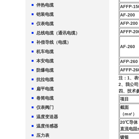
伴热电缆
AFFP-15
铠装电缆
AF-200
AFP-200
仪表电缆
AFFP-20
总线电缆（通讯电缆）
补偿导线（电缆）
AF-260
机车电缆
本安电缆
AFP-260
AFFP-26
防爆电缆
注：1、表
抗拉电缆
2、我公
扁平电缆
四、技术
卷筒电缆
项目
仪表阀门
截面
（m㎡）
温度变送器
20℃导体
温度传感器
直流电阻≤
压力表
镀银