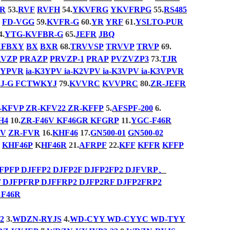
1R
53.
RVF
RVFH
54.
YKVFRG
YKVFRPG
55.
RS485
FD-VGG
59.
KVFR-G
60.
YR
YRF
61.
YSLTO-PUR
4.
YTG-KVFBR-G
65.
JEFR
JBQ
XF
BXY
BX
BXR
68.
TRVVSP
TRVVP
TRVP
69.
RVZP
PRAZP
PRVZP-1
PRAP
PVZVZP3
73.
TJR
2YPVR
ia-K3YPV ia-K2VPV ia-K3VPV ia-K3VPVR
J-G FCTWKYJ
79.
KVVRC
KVVPRC
80.
ZR-JEFR
-KFVP ZR-KFV22 ZR-KFFP
5.
AFSPF-200
6.
H4
10.
ZR-F46V KF46GR KFGRP
11.
YGC-F46R
FV
ZR-FVR
16.
KHF46
17.
GN500-01
GN500-02
KHF46P
K
HF46R
21.
AFRPF
22.
KFF
KFFR
KFFP
FPFP DJFFP2 DJFP2F DJFP2FP2 DJFVRP
、
 DJFPFRP DJFFRP2 DJFP2RF DJFP2FRP2
CF46R
2
3.
WDZN-RYJS
4.
WD-CYY WD-CYYC WD-TYY