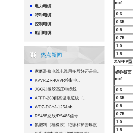
m㎡
电力电缆
0.3
特种电缆
0.35
控制电缆
0.5
船用电缆
0.75
1.0
1.5
热点新闻
③AFFP型
家庭装修电线电缆用多股好还是单..
标称截面
m㎡
KVVR,ZR-KVVR控制电..
JGG硅橡胶高压电缆线
0.3
0.35
AFFP-260耐高温电缆线（..
0.5
WDZ-DCYJ-125&nb..
0.75
RS485总线/RS485信号..
1.0
氟塑料（硅橡胶）绝缘和护套厚度..
1.5