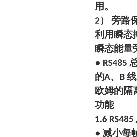
用。
）
旁路
2
利用瞬态
瞬态能量
●
RS485
的
、
线
A
B
欧姆的隔
功能
1.6 RS485
●
减小每