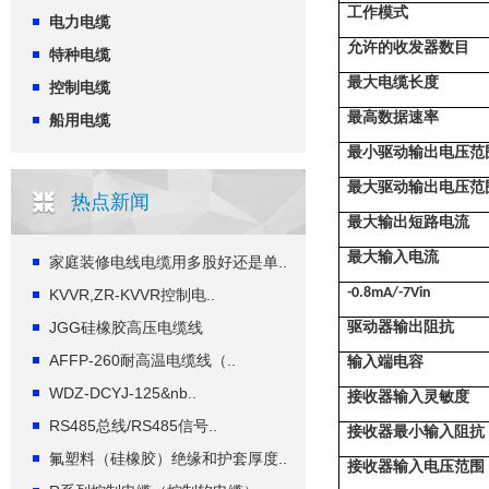
工作模式
电力电缆
允许的收发器数目
特种电缆
最大电缆长度
控制电缆
最高数据速率
船用电缆
最小驱动输出电压范
最大驱动输出电压范
热点新闻
最大输出短路电流
最大输入电流
家庭装修电线电缆用多股好还是单..
-0.8mA/-7Vin
KVVR,ZR-KVVR控制电..
JGG硅橡胶高压电缆线
驱动器输出阻抗
AFFP-260耐高温电缆线（..
输入端电容
WDZ-DCYJ-125&nb..
接收器输入灵敏度
RS485总线/RS485信号..
接收器最小输入阻抗
氟塑料（硅橡胶）绝缘和护套厚度..
接收器输入电压范围