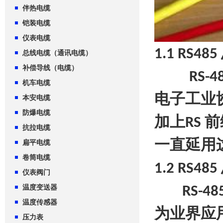
伴热电缆
铠装电缆
仪表电缆
1.1 RS485
总线电缆（通讯电缆）
补偿导线（电缆）
RS-4
机车电缆
电子工业
本安电缆
防爆电缆
加上
前
RS
抗拉电缆
一直延用
扁平电缆
卷筒电缆
1.2 RS485
仪表阀门
温度变送器
RS-48
温度传感器
为业界应
压力表