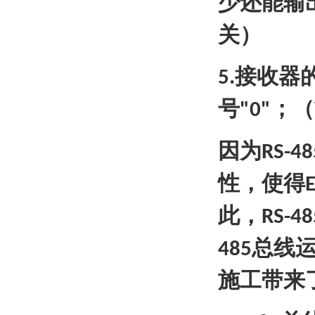
少还能输
关）
接收器
5.
号
；（
"0"
因为
RS-48
性，使得
E
此，
RS-48
总线
485
施工带来