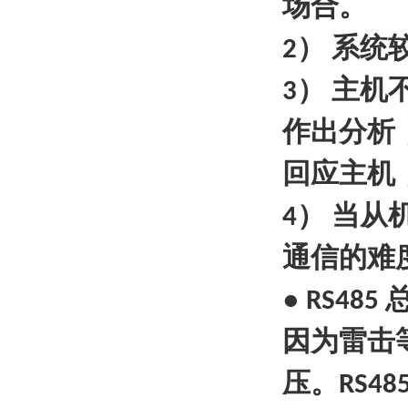
场合。
）
系统
2
）
主机
3
作出分析
回应主机
）
当从
4
通信的难
●
RS485
因为雷击
压。
RS48