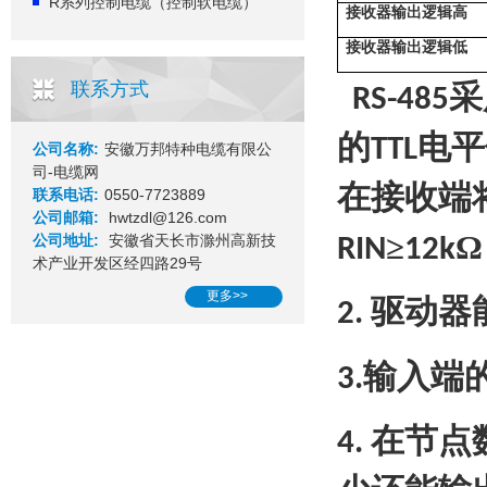
R系列控制电缆（控制软电缆）
接收器输出逻辑高
接收器输出逻辑低
联系方式
采
RS-485
的
电平
TTL
公司名称:
安徽万邦特种电缆有限公
司-电缆网
在接收端
联系电话:
0550-7723889
公司邮箱:
hwtzdl@126.com
≥
Ω
公司地址:
安徽省天长市滁州高新技
RIN
12k
术产业开发区经四路29号
更多>>
驱动器
2.
输入端
3.
在节点
4.