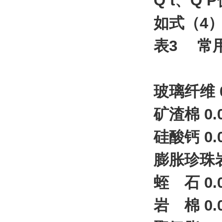
Q t、
如式（4
表3 常
玻璃纤维 0
矿渣棉 0.
硅酸钙 0.
膨胀珍珠岩 
蛭 石 0.
岩 棉 0.