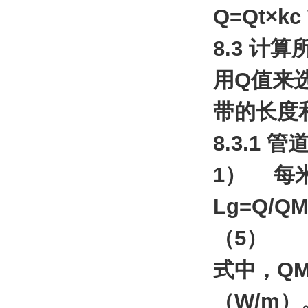
Q=Qt×
8.3 计
用Q值来
带的长度
8.3.1
1） 每
Lg=Q
（5）
式中，Q
（W/m）