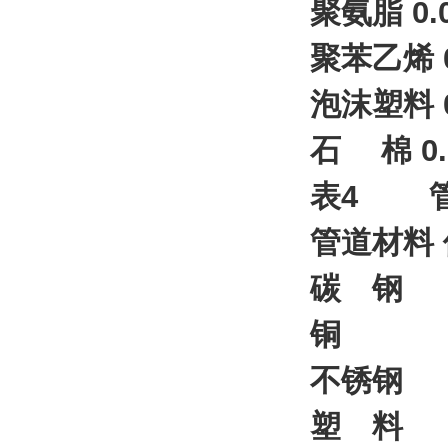
聚氨脂 0.
聚苯乙烯 0
泡沫塑料 0
石 棉 0.
表4 管
管道材料
碳
铜
不锈
塑