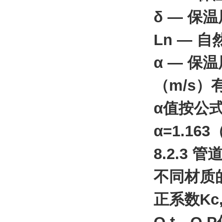
δ — 保
Ln — 
α — 
（m/s）
α值按公式
α=1.16
8.2.3
不同材质
正系数Kc