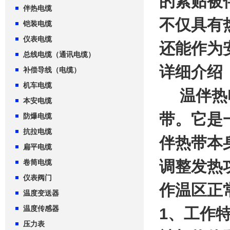
的紧贴被
伴热电缆
不仅具有
铠装电缆
仪表电缆
还能作为
总线电缆（通讯电缆）
详细介绍
补偿导线（电缆）
机车电缆
温伴热电
本安电缆
带。它是
防爆电缆
抗拉电缆
伴热带本
扁平电缆
调整发热
卷筒电缆
仪表阀门
作温区正
温度变送器
温度传感器
1、工作
压力表