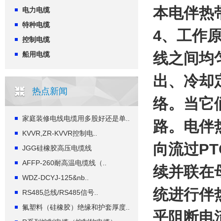
本电伴热
电力电缆
特种电缆
4、工作
控制电缆
线之间均
船用电缆
出、冷却
热点新闻
络。当它
家庭装修电线电缆用多股好还是单..
路。电伴
KVVR,ZR-KVVR控制电..
向流过P
JGG硅橡胶高压电缆线
AFFP-260耐高温电缆线（..
续并联在
WDZ-DCYJ-125&nb..
统进行伴
RS485总线/RS485信号..
氟塑料（硅橡胶）绝缘和护套厚度..
乎阻断电