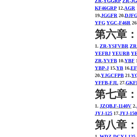
ZR-YGGRP
ZR-J
KF46GRP
12.
AGR
19.
JGGFR
20.
DJF
YFG
YGC-F46R
26
第六章
1.
ZR-YSFVBR
ZR
YEFBJ
YEURB
Y
ZR-YVFB
10.
YBF
1
YBP-J
15.
YB
16.
E
20.
YJGCFPB
21.
Y
YFFB-FJL
27.
GKF
第七章
1.
JZQB.F-1140V
2.
JYJ-125
17.
JYJ-150
第八章
1.
WDZ-DCYJ-125