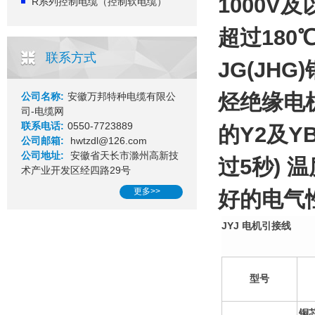
1000
R系列控制电缆（控制软电缆）
超过180℃
联系方式
JG(JH
烃绝缘电机
公司名称:
安徽万邦特种电缆有限公
司-电缆网
联系电话:
0550-7723889
的Y2及Y
公司邮箱:
hwtzdl@126.com
公司地址:
安徽省天长市滁州高新技
过5秒) 
术产业开发区经四路29号
更多>>
好的
电气
JYJ 电机引接线
型号
铜