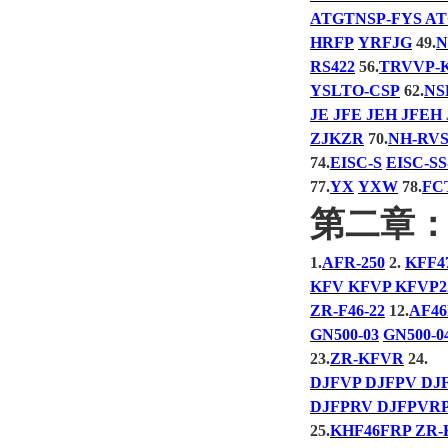
ATGTNSP-FYS A
HRFP
YRFJG
49.
N
RS422
56.
TRVVP-
YSLTO-CSP
62.
NS
JE JFE JEH JFEH 
ZJKZR
70.
NH-RV
74.
EISC-S
EISC-SS
77.
YX
YXW
78.
FC
第二章
1.
AFR-250
2.
KFF4
KFV KFVP KFVP2
ZR-F46-22
12.
AF4
GN500-03
GN500-0
23.
ZR-KFVR
24.
DJFVP DJFPV DJF
DJFPRV DJFPVRP
25.
KHF46FRP ZR-