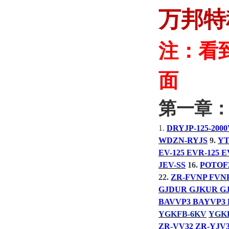
万邦特
注：看
面
第一章
1.
DRYJP-125-200
WDZN-RYJS
9.
YT
EV-125 EVR-125 
JEV-SS
16.
POTOF
22.
ZR-FVNP FVNP
GJDUR GJKUR G
BAVVP3 BAYVP3 
YGKFB-6KV
YGK
ZR-VV32 ZR-YJV