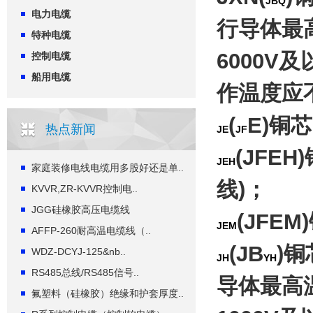
JBQ
电力电缆
行导体最
特种电缆
6000
控制电缆
船用电缆
作温度应
(
E)铜
热点新闻
JE
JF
(JFE
JEH
家庭装修电线电缆用多股好还是单..
线)；
KVVR,ZR-KVVR控制电..
JGG硅橡胶高压电缆线
(JFE
JEM
AFFP-260耐高温电缆线（..
(JB
)
WDZ-DCYJ-125&nb..
JH
YH
RS485总线/RS485信号..
导体最高
氟塑料（硅橡胶）绝缘和护套厚度..