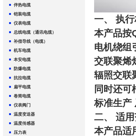
伴热电缆
铠装电缆
一、 执
仪表电缆
本产品按Q
总线电缆（通讯电缆）
补偿导线（电缆）
电机绕组引
机车电缆
交联聚烯
本安电缆
防爆电缆
辐照交联聚
抗拉电缆
同时还可
扁平电缆
卷筒电缆
标准生产
仪表阀门
温度变送器
二、 适
温度传感器
本产品适
压力表