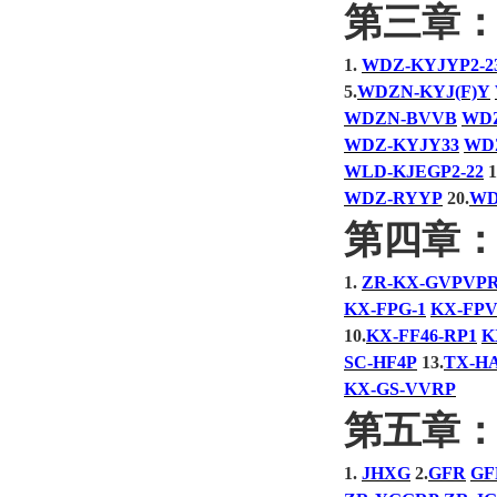
第三章
1.
WDZ-KYJYP2-2
5.
WDZN-KYJ(F)Y
WDZN-BVVB
WD
WDZ-KYJY33
WD
WLD-KJEGP2-22
1
WDZ-RYYP
20.
WD
第四章
1.
ZR-KX-GVPVP
KX-FPG-1
KX-FPV
10.
KX-FF46-RP1
K
SC-HF4P
13.
TX-H
KX-GS-VVRP
第五章
1.
JHXG
2.
GFR
GF