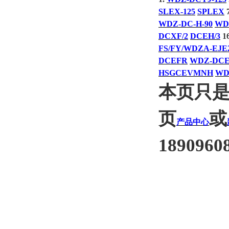
SLEX-125
SPLEX
7
WDZ-DC-H-90
WD
DCXF/2
DCEH/3
16
FS/FY/WDZA-EJE
DCEFR
WDZ-DC
HSGCEVMNH
WD
本页只
页
或
产品中心
1890960