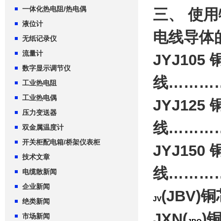
一体化热电阻/热电偶
三、 使
液位计
电线导体
无纸记录仪
流量计
JYJ10
数字显示调节仪
线…………
工业热电阻
工业热电偶
JYJ12
压力变送器
线…………
双金属温度计
开关柜配电箱/桥架仪表柜
JYJ15
技术文章
线…………
电缆散新闻
企业新闻
(JBV
JV
绝类新闻
J
XN(
)
市场新闻