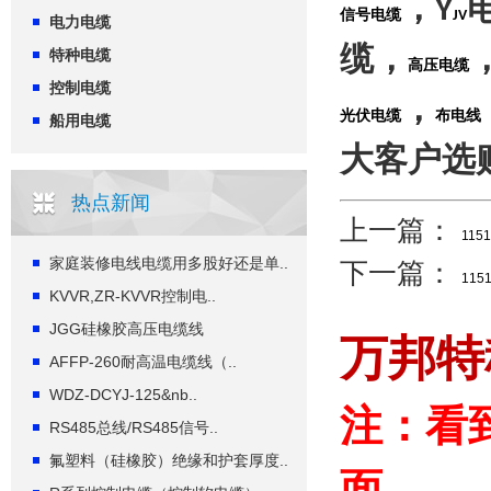
，
Y
信号电缆
JV
电力电缆
缆，
特种电缆
高压电缆
控制电缆
，
光伏电缆
布电线
船用电缆
大客户选
热点新闻
上一篇：
11
家庭装修电线电缆用多股好还是单..
下一篇：
11
KVVR,ZR-KVVR控制电..
JGG硅橡胶高压电缆线
万邦特
AFFP-260耐高温电缆线（..
WDZ-DCYJ-125&nb..
注：看
RS485总线/RS485信号..
氟塑料（硅橡胶）绝缘和护套厚度..
面