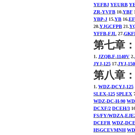
YEFBJ
YEURB
Y
ZR-YVFB
10.
YBF
1
YBP-J
15.
YB
16.
E
20.
YJGCFPB
21.
Y
YFFB-FJL
27.
GKF
第七章
1.
JZQB.F-1140V
2.
JYJ-125
17.
JYJ-150
第八章
1.
WDZ-DCYJ-125
SLEX-125
SPLEX
7
WDZ-DC-H-90
WD
DCXF/2
DCEH/3
16
FS/FY/WDZA-EJE
DCEFR
WDZ-DC
HSGCEVMNH
WD