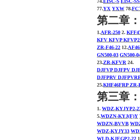
74.
EISC-S
EISC-SS
77.
YX
YXW
78.
FC
第二章
1.
AFR-250
2.
KFF4
KFV KFVP KFVP2
ZR-F46-22
12.
AF4
GN500-03
GN500-0
23.
ZR-KFVR
24.
DJFVP DJFPV DJF
DJFPRV DJFPVRP
25.
KHF46FRP ZR-
第三章
1.
WDZ-KYJYP2-2
5.
WDZN-KYJ(F)Y
WDZN-BVVB
WD
WDZ-KYJY33
WD
WLD-KJEGP2-22
1