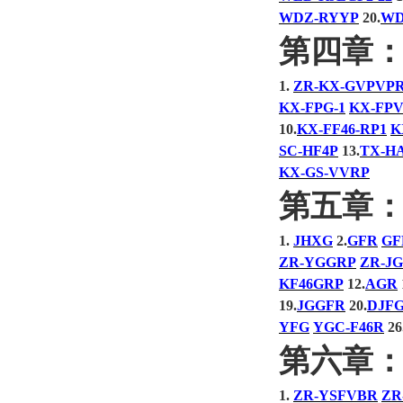
WDZ-RYYP
20.
WD
第四章
1.
ZR-KX-GVPVP
KX-FPG-1
KX-FPV
10.
KX-FF46-RP1
K
SC-HF4P
13.
TX-H
KX-GS-VVRP
第五章
1.
JHXG
2.
GFR
GF
ZR-YGGRP
ZR-J
KF46GRP
12.
AGR
19.
JGGFR
20.
DJF
YFG
YGC-F46R
26
第六章
1.
ZR-YSFVBR
ZR