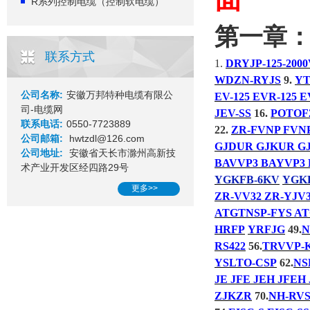
R系列控制电缆（控制软电缆）
第一章
联系方式
1.
DRYJP-125-200
WDZN-RYJS
9.
YT
公司名称:
安徽万邦特种电缆有限公
EV-125 EVR-125 
司-电缆网
JEV-SS
16.
POTOF
联系电话:
0550-7723889
22.
ZR-FVNP FVNP
公司邮箱:
hwtzdl@126.com
GJDUR GJKUR G
公司地址:
安徽省天长市滁州高新技
BAVVP3 BAYVP3 
术产业开发区经四路29号
YGKFB-6KV
YGK
更多>>
ZR-VV32 ZR-YJV
ATGTNSP-FYS A
HRFP
YRFJG
49.
N
RS422
56.
TRVVP-
YSLTO-CSP
62.
NS
JE JFE JEH JFEH 
ZJKZR
70.
NH-RV