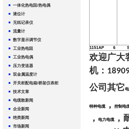
一体化热电阻/热电偶
液位计
无纸记录仪
流量计
数字显示调节仪
1151AP 6
工业热电阻
欢迎广大
工业热电偶
压力变送器
机：
1890
双金属温度计
开关柜配电箱/桥架仪表柜
公司其它
电
技术文章
电缆散新闻
，
特种电缆
控制电
企业新闻
，
，
绝类新闻
电力电缆
市场新闻