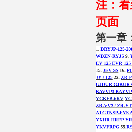
注：看
页面
第一章
1.
DRYJP-125-20
WDZN-RYJS
9.
EV-125 EVR-125
15.
JEV-SS
16.
P
JYJ-125
22.
ZR-F
GJDUR GJKUR
BAVVP3 BAYVP
YGKFB-6KV
YG
ZR-VV32 ZR-YJ
ATGTNSP-FYS 
YXHR
HRFP
YR
YKVFRPG
55.
RS