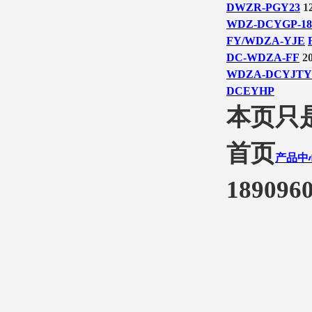
DWZR-PGY23
12
WDZ-DCYGP-18
FY/WDZA-YJE
DC-WDZA-FF
20
WDZA-DCYJT
DCEYHP
本页只
首页
产品中
1890960