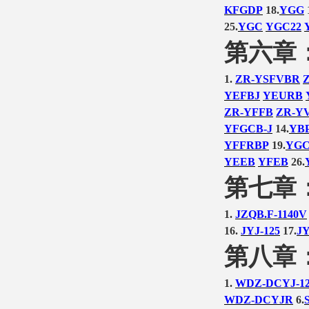
KFGDP
18.
YGG
25.
YGC
YGC22
第六章
1.
ZR-YSFVBR
YEFBJ
YEURB
ZR-YFFB
ZR-Y
YFGCB-J
14.
YBP
YFFRBP
19.
YGC
YEEB
YFEB
26.
第七章
1.
JZQB.F-1140V
16.
JYJ-125
17.
JY
第八章
1.
WDZ-DCYJ-1
WDZ-DCYJR
6.