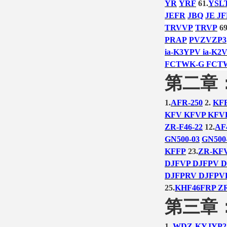
YR
YRF
61.
YSL
JEFR
JBQ
JE JF
TRVVP
TRVP
69
PRAP
PVZVZP3
ia-K3YPV ia-K2
FCTWK-G FCT
第二章
1.
AFR-250
2.
KF
KFV KFVP KFV
ZR-F46-22
12.
AF
GN500-03
GN500
KFFP
23.
ZR-KF
DJFVP DJFPV D
DJFPRV DJFPVR
25.
KHF46FRP ZR
第三章
1.
WDZ-KYJYP2