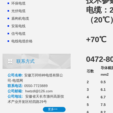
技术参数：
环保电缆
电缆：20
光伏电缆
（20℃
盾构机电缆
安装电线
固定
信号电缆
+70℃
电线电缆价格
固定安
0472-
联系方式
导体截
芯数
mm2
公司名称:
安徽万邦特种电缆有限公
司-电缆网
2
0.5
联系电话:
0550-7723889
3
6.1
公司邮箱:
hwtzdl@126.com
公司地址:
安徽省天长市滁州高新技
4
6.7
术产业开发区经四路29号
5
7.5
更多>>
6
8.2