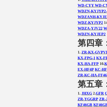
WD-CYY WD-C
WDZN-KYJYP2-
WDZANH-KYJE
WDZ-KYJYP2
14
WDZA-YJV22
W
WDZN-KYJEP2
第四章
1.
ZR-KX-GVPV
KX-FPG-1
KX-F
KX-HA-FFP
10.
K
EX-HF4P
KC-HF
ZR-KC-HA-FF46
第五章
1.
JHXG
2.
GFR
ZR-YGGRP
ZR-
KF46GR
KF46G