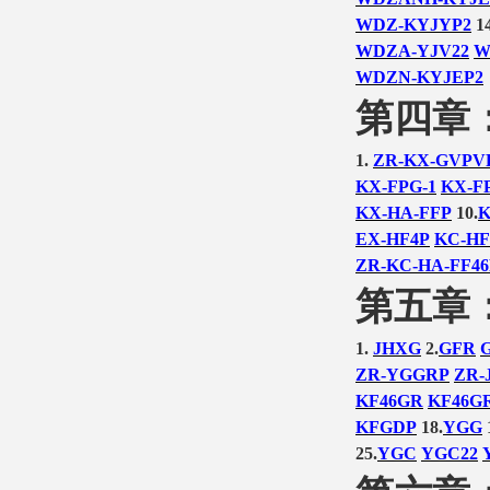
WDZ-KYJYP2
14
WDZA-YJV22
W
WDZN-KYJEP2
第四章
1.
ZR-KX-GVPV
KX-FPG-1
KX-F
KX-HA-FFP
10.
K
EX-HF4P
KC-HF
ZR-KC-HA-FF46
第五章
1.
JHXG
2.
GFR
ZR-YGGRP
ZR-
KF46GR
KF46G
KFGDP
18.
YGG
25.
YGC
YGC22