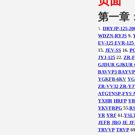
页面
第一章
1.
DRYJP-125-20
WDZN-RYJS
9.
EV-125 EVR-125
15.
JEV-SS
16.
P
JYJ-125
22.
ZR-F
GJDUR GJKUR
BAVVP3 BAYVP
YGKFB-6KV
YG
ZR-VV32 ZR-YJ
ATGTNSP-FYS 
YXHR
HRFP
YR
YKVFRPG
55.
RS
YR
YRF
61.
YSL
JEFR
JBQ
JE JF
TRVVP
TRVP
69