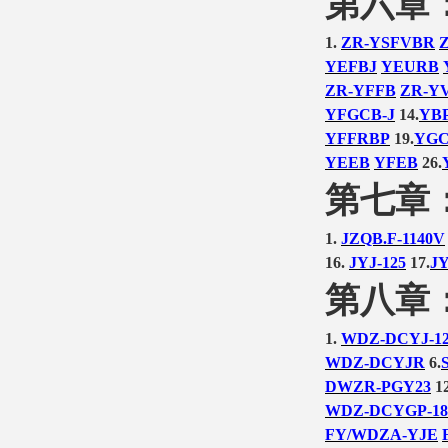
第六章
1.
ZR-YSFVBR
YEFBJ
YEURB
ZR-YFFB
ZR-Y
YFGCB-J
14.
YBP
YFFRBP
19.
YGC
YEEB
YFEB
26.
第七章
1.
JZQB.F-1140V
16.
JYJ-125
17.
JY
第八章
1.
WDZ-DCYJ-1
WDZ-DCYJR
6.
DWZR-PGY23
12
WDZ-DCYGP-18
FY/WDZA-YJE