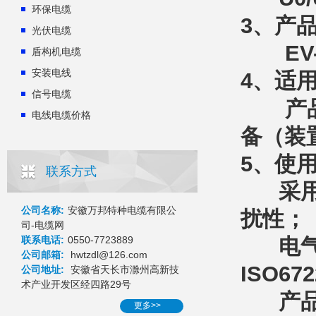
环保电缆
3、产
光伏电缆
EV-
盾构机电缆
安装电线
4、适
信号电缆
产品适
电线电缆价格
备（装
5、使
联系方式
采用柔
公司名称:
安徽万邦特种电缆有限公
扰性；
司-电缆网
联系电话:
0550-7723889
电气、
公司邮箱:
hwtzdl@126.com
ISO67
公司地址:
安徽省天长市滁州高新技
术产业开发区经四路29号
产品同
更多>>