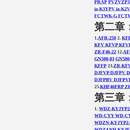
PRAP
PVZVZP3
ia-K3YPV ia-K2
FCTWK-G FCT
第二章
1.
AFR-250
2.
KF
KFV KFVP KFV
ZR-F46-22
12.
AF
GN500-03
GN500
KFFP
23.
ZR-KF
DJFVP DJFPV D
DJFPRV DJFPVR
25.
KHF46FRP ZR
第三章
1.
WDZ-KYJYP2
WD-CYY WD-C
WDZN-KYJYP2-
WDZANH-KYJE