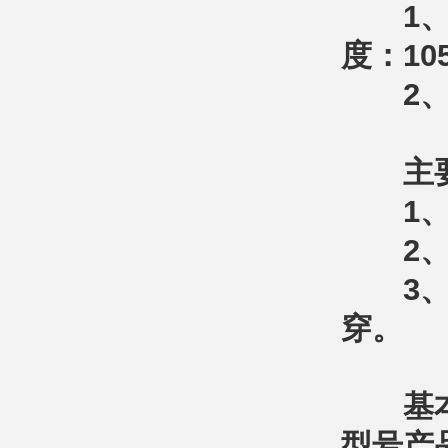
1、交流
度：1
2、电
主要
1、成
2、2
3、成品
穿。
基本
型号产