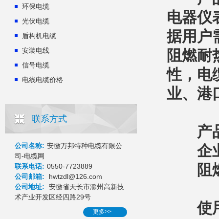
环保电缆
电器仪
光伏电缆
据用户
盾构机电缆
安装电线
阻燃耐
信号电缆
性，电
电线电缆价格
业、港
联系方式
产品
公司名称:
安徽万邦特种电缆有限公
企业
司-电缆网
阻燃性能
联系电话:
0550-7723889
公司邮箱:
hwtzdl@126.com
公司地址:
安徽省天长市滁州高新技
术产业开发区经四路29号
使用
更多>>