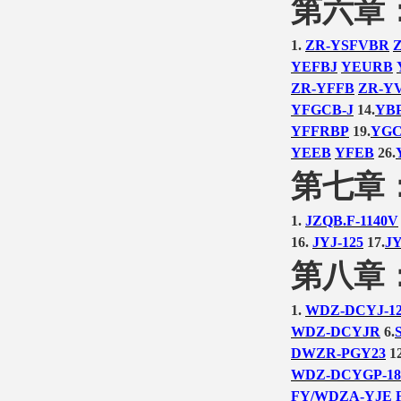
第六章
1.
ZR-YSFVBR
YEFBJ
YEURB
ZR-YFFB
ZR-Y
YFGCB-J
14.
YBP
YFFRBP
19.
YGC
YEEB
YFEB
26.
第七章
1.
JZQB.F-1140V
16.
JYJ-125
17.
JY
第八章
1.
WDZ-DCYJ-1
WDZ-DCYJR
6.
DWZR-PGY23
12
WDZ-DCYGP-18
FY/WDZA-YJE