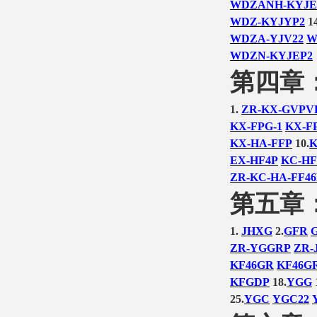
WDZANH-KYJE
WDZ-KYJYP2
14
WDZA-YJV22
W
WDZN-KYJEP2
第四章
1.
ZR-KX-GVPV
KX-FPG-1
KX-F
KX-HA-FFP
10.
K
EX-HF4P
KC-HF
ZR-KC-HA-FF46
第五章
1.
JHXG
2.
GFR
ZR-YGGRP
ZR-
KF46GR
KF46G
KFGDP
18.
YGG
25.
YGC
YGC22