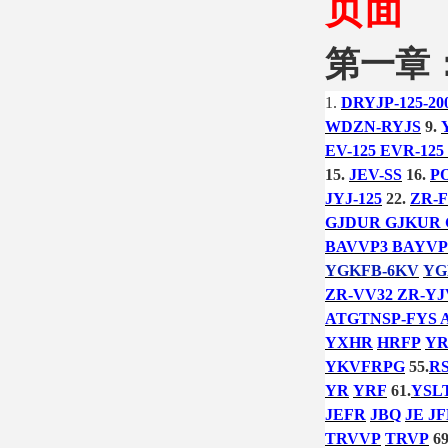
页面
第一章
1.
DRYJP-125-20
WDZN-RYJS
9.
EV-125 EVR-125
15.
JEV-SS
16.
P
JYJ-125
22.
ZR-F
GJDUR GJKUR
BAVVP3 BAYVP
YGKFB-6KV
YG
ZR-VV32 ZR-YJ
ATGTNSP-FYS 
YXHR
HRFP
YR
YKVFRPG
55.
RS
YR
YRF
61.
YSL
JEFR
JBQ
JE JF
TRVVP
TRVP
69