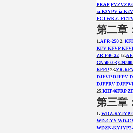
PRAP
PVZVZP3
ia-K3YPV ia-K2
FCTWK-G FCT
第二章
1.
AFR-250
2.
KF
KFV KFVP KFV
ZR-F46-22
12.
AF
GN500-03
GN500
KFFP
23.
ZR-KF
DJFVP DJFPV D
DJFPRV DJFPVR
25.
KHF46FRP ZR
第三章
1.
WDZ-KYJYP2
WD-CYY WD-C
WDZN-KYJYP2-